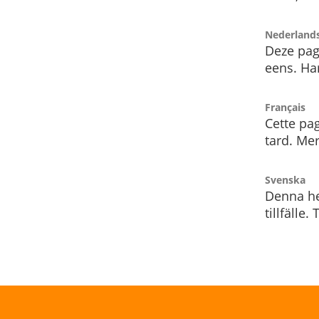
Nederland
Deze pag
eens. Har
Français
Cette pag
tard. Me
Svenska
Denna he
tillfälle