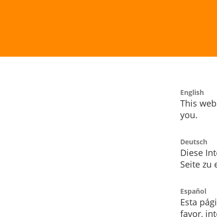
English
This webs
you.
Deutsch
Diese Int
Seite zu
Español
Esta pág
favor, i