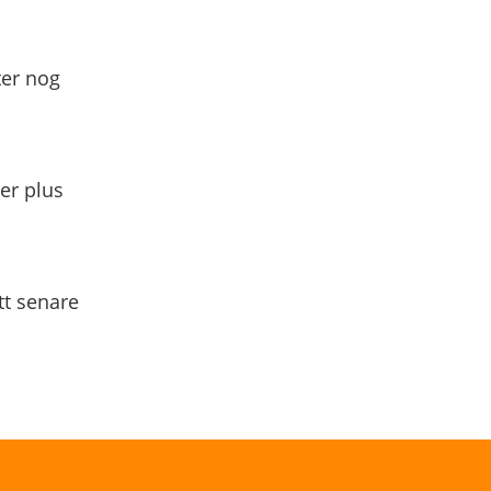
ter nog
yer plus
tt senare